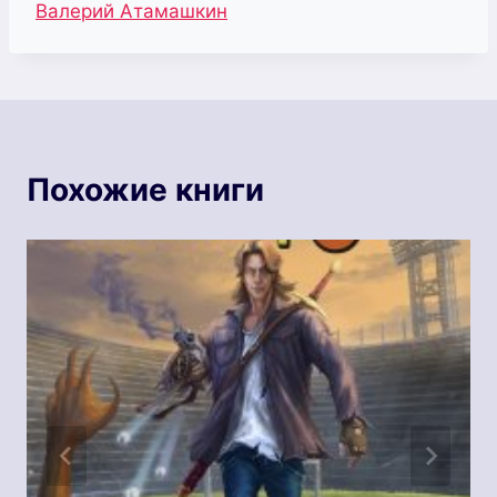
Метки
Валерий Атамашкин
записи:
Похожие книги