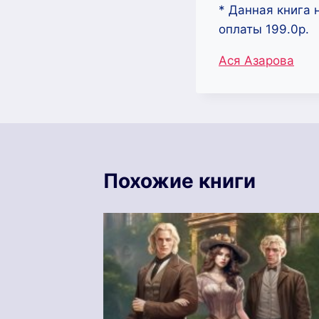
* Данная книга 
оплаты 199.0р.
Метки
Ася Азарова
записи:
Похожие книги