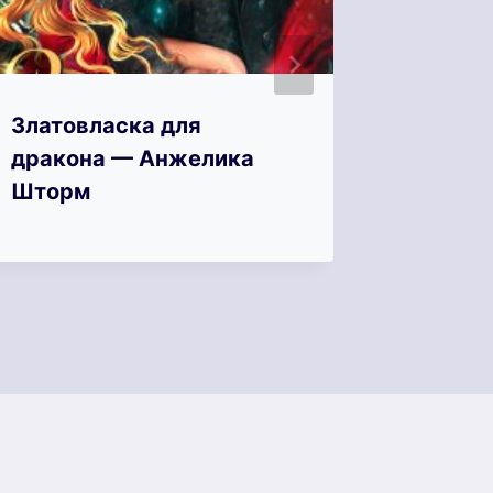
Златовласка для
Зимний
дракона — Анжелика
один ш
Шторм
попада
Гринбе