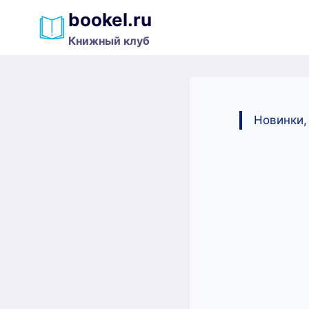
Перейти
bookel.ru
к
Книжный клуб
содержимому
Новинки,