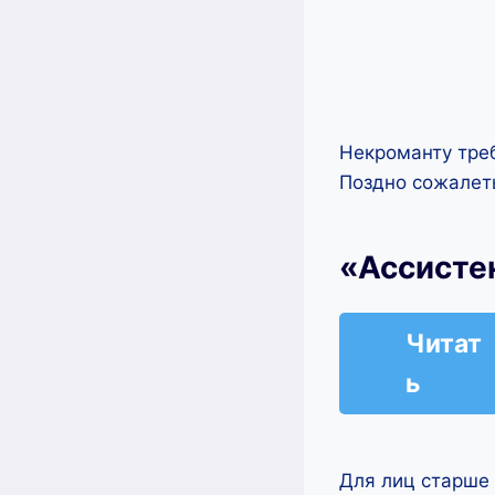
Некроманту треб
Поздно сожалеть
«Ассисте
Читат
ь
Для лиц старше 