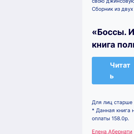
свою джинсовую 
Сборник из двух
«Боссы. И
книга по
Читат
ь
Для лиц старше 
* Данная книга 
оплаты 158.0р.
Метки
Елена Абернати