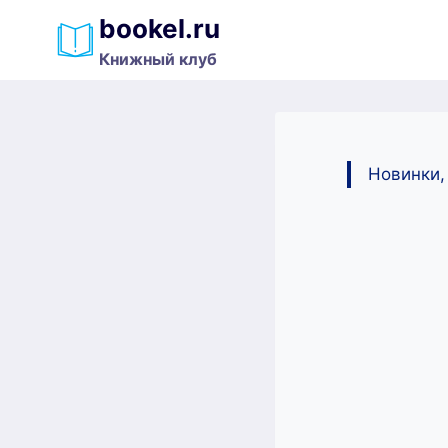
Перейти
bookel.ru
к
Книжный клуб
содержимому
Новинки,