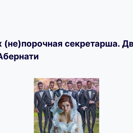
х (не)порочная секретарша. Дв
Абернати