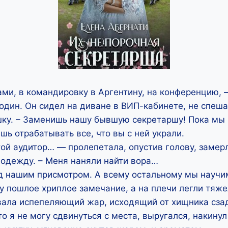
ми, в командировку в Аргентину, на конференцию, 
дин. Он сидел на диване в ВИП-кабинете, не спеша
шку. – Заменишь нашу бывшую секретаршу! Пока мы
шь отрабатывать все, что вы с ней украли.
ой аудитор… — пролепетала, опустив голову, замер
 одежду. – Меня наняли найти вора…
од нашим присмотром. А всему остальному мы научи
 пошлое хриплое замечание, а на плечи легли тяже
вала испепеляющий жар, исходящий от хищника сзад
то я не могу сдвинуться с места, выругался, накинул