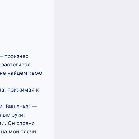
— произнес
 застегивая
 не найдем твою
ла, прижимая к
м, Вишенка! —
лые руки.
и. Он словно
 на мои плечи