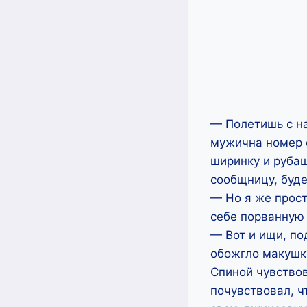
— Полетишь с на
мужична номер о
ширинку и руба
сообщницу, буде
— Но я же прост
себе порванную
— Вот и ищи, п
обожгло макушку
Спиной чувство
почувствовал, ч