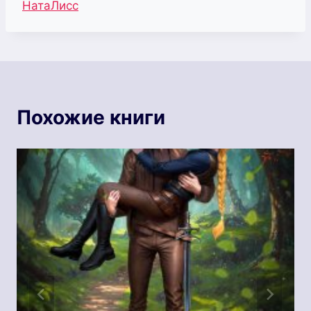
Метки
НатаЛисс
записи:
Похожие книги