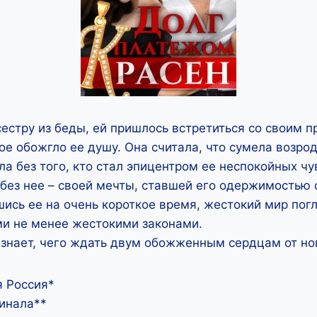
естру из беды, ей пришлось встретиться со своим 
е обожгло ее душу. Она считала, что сумела возрод
ла без того, кто стал эпицентром ее неспокойных чу
без нее – своей мечты, ставшей его одержимостью 
шись ее на очень короткое время, жестокий мир погл
ми не менее жестокими законами.
 знает, чего ждать двум обожженным сердцам от н
я Россия*
инала**