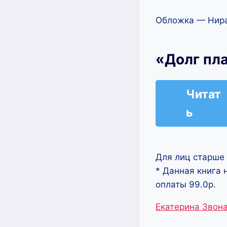
Обложка — Нира
«Долг пл
Читат
ь
Для лиц старше 
* Данная книга 
оплаты 99.0р.
Метки
Екатерина Звон
записи: