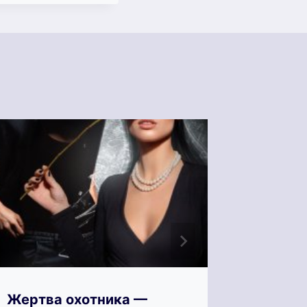
Жертва охотника —
Жених 