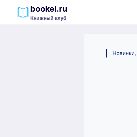
Перейти
bookel.ru
к
Книжный клуб
содержимому
Новинки,