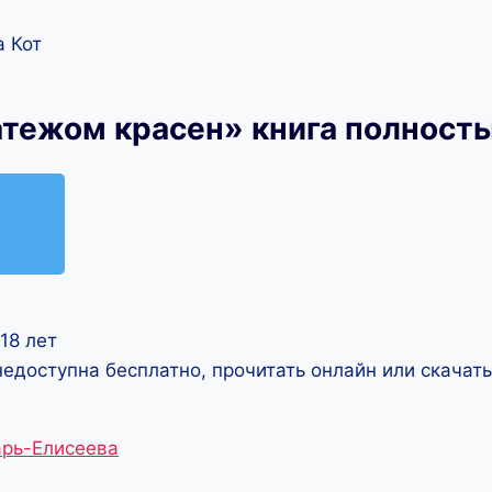
 Кот
атежом красен» книга полност
18 лет
недоступна бесплатно, прочитать онлайн или скачат
арь-Елисеева