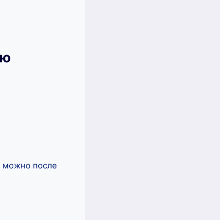
ью
ь можно после