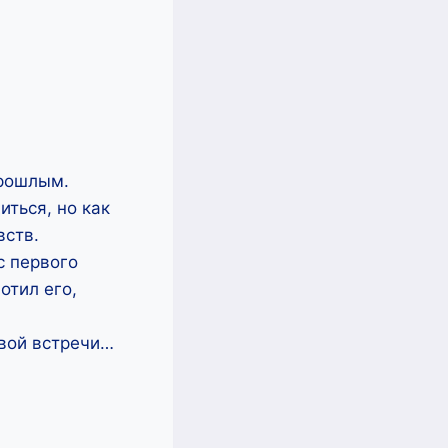
прошлым.
иться, но как
вств.
с первого
отил его,
овой встречи…