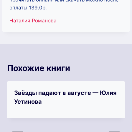
оплаты 139.0р.
Метки
Наталия Романова
записи:
Похожие книги
Звёзды падают в августе — Юлия
Устинова