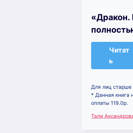
«Дракон. 
полность
Читат
ь
Для лиц старше 
* Данная книга 
оплаты 119.0р.
Метки
Тали Аксандров
записи: