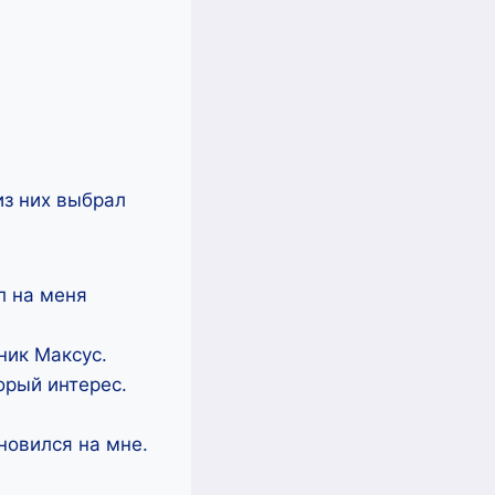
из них выбрал
л на меня
ник Максус.
орый интерес.
новился на мне.