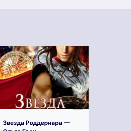
Звезда Роддернара —
Звезда