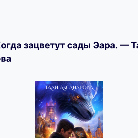
Когда зацветут сады Эара. — Т
ова