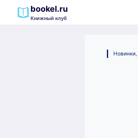
Перейти
bookel.ru
к
Книжный клуб
содержимому
Новинки,