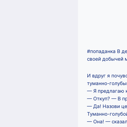
#попаданка В де
своей добычей 
И вдруг я почув
туманно-голубы
— Я предлагаю к
— Откуп? — В п
— Да! Назови це
Туманно-голубой
— Она! — сказал