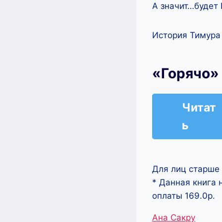
А значит…будет
История Тимура
«Горячо»
Читат
ь
Для лиц старше 
* Данная книга 
оплаты 169.0р.
Метки
Ана Сакру