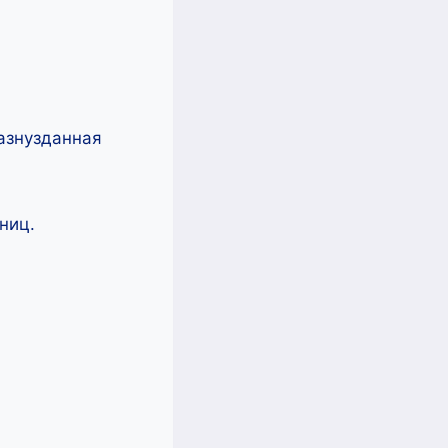
азнузданная
ниц.