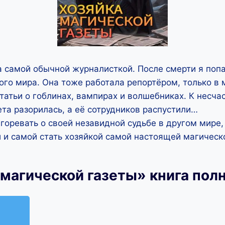
 самой обычной журналисткой. После смерти я попа
ого мира. Она тоже работала репортёром, только в 
статьи о гоблинах, вампирах и волшебниках. К несча
ета разорилась, а её сотрудников распустили…
горевать о своей незавидной судьбе в другом мире,
и и самой стать хозяйкой самой настоящей магическ
 магической газеты» книга пол