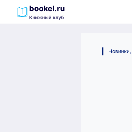
Перейти
bookel.ru
к
Книжный клуб
содержимому
Новинки,