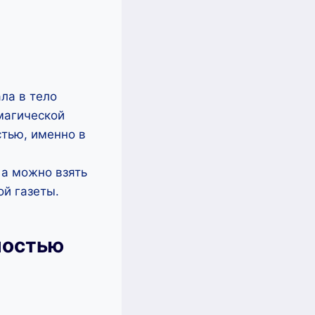
ла в тело
магической
стью, именно в
 а можно взять
ой газеты.
ностью