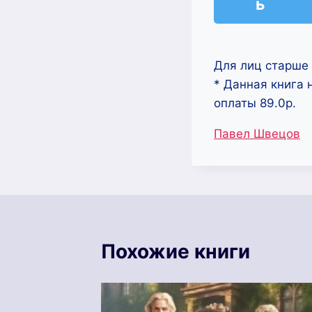
ь
Для лиц старше 
* Данная книга 
оплаты 89.0р.
Метки
Павел Швецов
записи:
Похожие книги