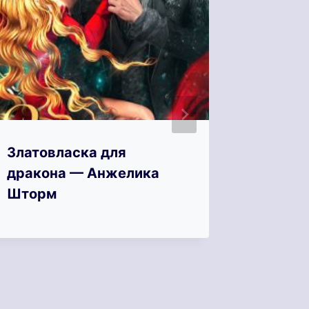
Златовласка для
Зимний
дракона — Анжелика
один ш
Шторм
попада
Гринбе