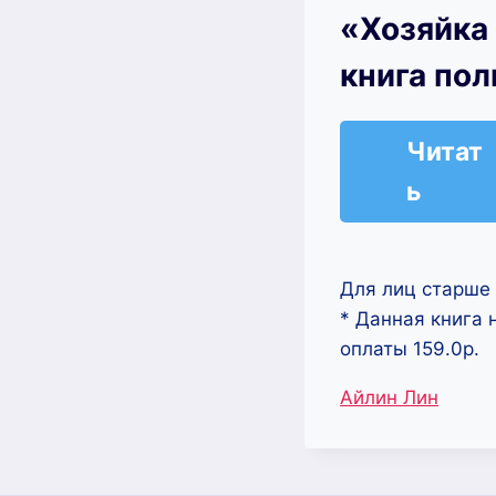
«Хозяйка
книга по
Читат
ь
Для лиц старше 
* Данная книга 
оплаты 159.0р.
Метки
Айлин Лин
записи: