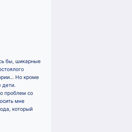
сь бы, шикарные
постоялого
тории… Но кроме
 дети.
то проблем со
осить мне
хода, который