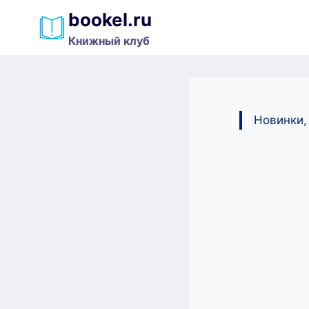
Перейти
bookel.ru
к
Книжный клуб
содержимому
Новинки,