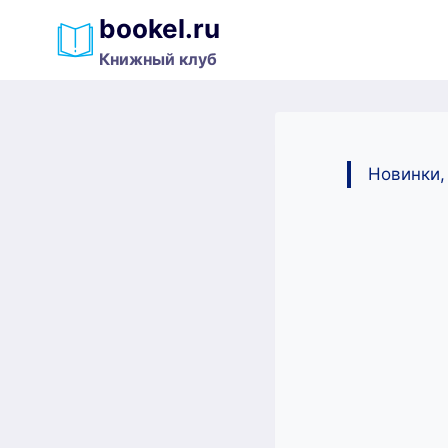
Перейти
bookel.ru
к
Книжный клуб
содержимому
Новинки,