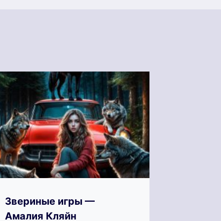
Звериные игры —
Зверин
Амалия Кляйн
Кан