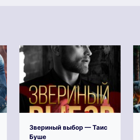
Звериный выбор — Таис
Буше