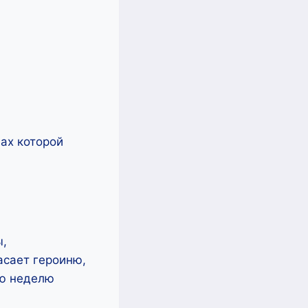
ах которой
ы,
асает героиню,
ую неделю