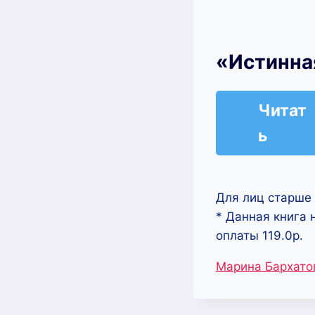
«Истинна
Читат
ь
Для лиц старше 
* Данная книга 
оплаты 119.0р.
Метки
Марина Бархато
записи: