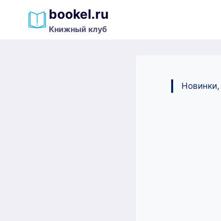
Перейти
bookel.ru
к
Книжный клуб
содержимому
Новинки,