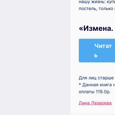
нашу жизнь: куп
постель, только
«Измена. 
Читат
ь
Для лиц старше 
* Данная книга 
оплаты 119.0р.
Метки
Дина Лазарева
записи: