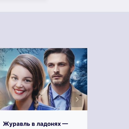
Журавль в ладонях —
Жесток