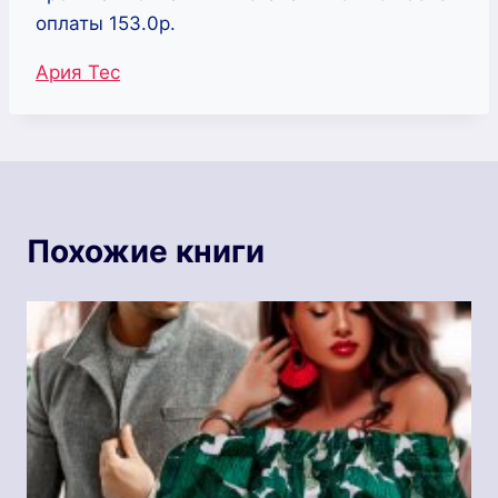
оплаты 153.0р.
Метки
Ария Тес
записи:
Похожие книги