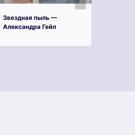
Звездная пыль —
Звездн
Александра Гейл
одной 
Лорен