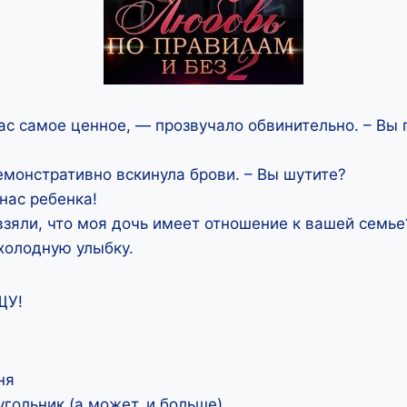
ас самое ценное, — прозвучало обвинительно. – Вы 
емонстративно вскинула брови. – Вы шутите?
нас ребенка!
взяли, что моя дочь имеет отношение к вашей семье?
холодную улыбку.
ЩУ!
ня
гольник (а может, и больше)