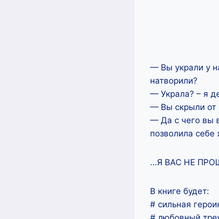
— Вы украли у н
натворили?
— Украла? – я д
— Вы скрыли от 
— Да с чего вы 
позволила себе 
…Я ВАС НЕ ПРО
В книге будет:
# сильная герои
# любовный треу