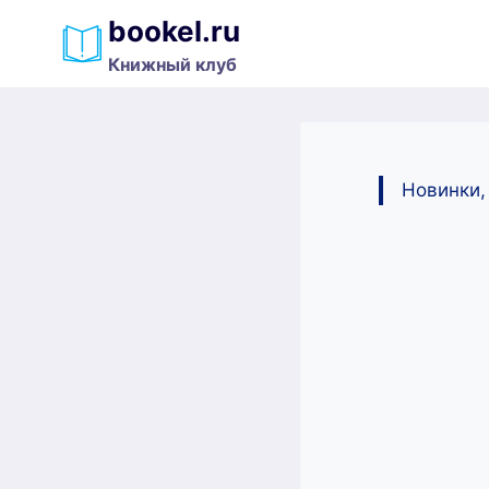
Перейти
bookel.ru
к
Книжный клуб
содержимому
Новинки,