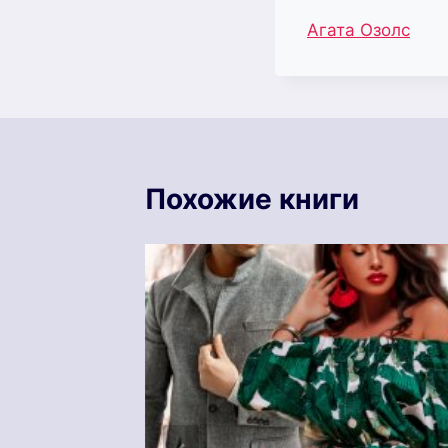
Метки
Агата Озолс
записи:
Похожие книги