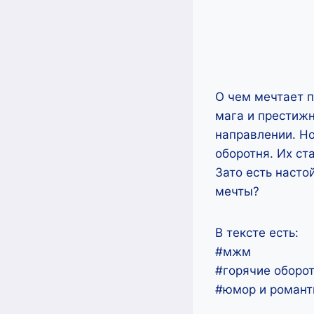
О чем мечтает п
мага и престижн
направлении. Н
оборотня. Их ст
Зато есть насто
мечты?
В тексте есть:
#мжм
#горячие оборо
#юмор и романт