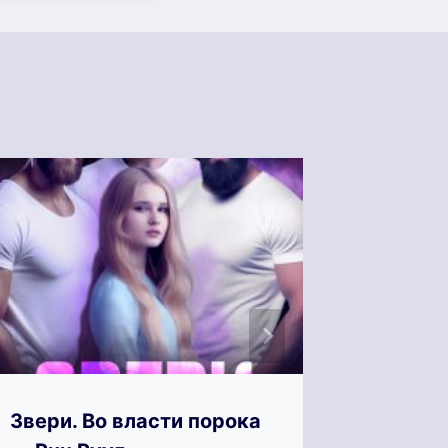
Звери. Во власти порока
Зверь.