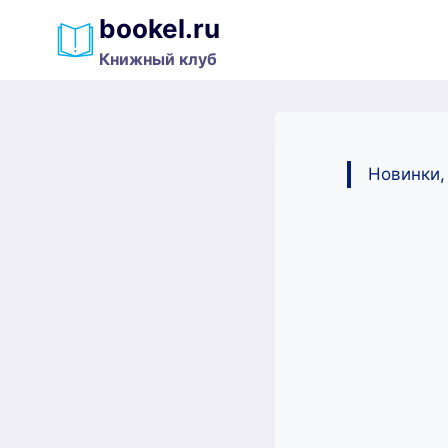
Перейти
bookel.ru
к
Книжный клуб
содержимому
Новинки,