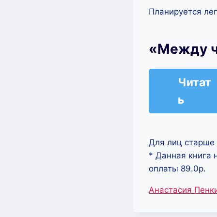
Планируется лег
«Между ч
Читат
ь
Для лиц старше 
* Данная книга 
оплаты 89.0р.
Метки
Анастасия Пенк
записи: