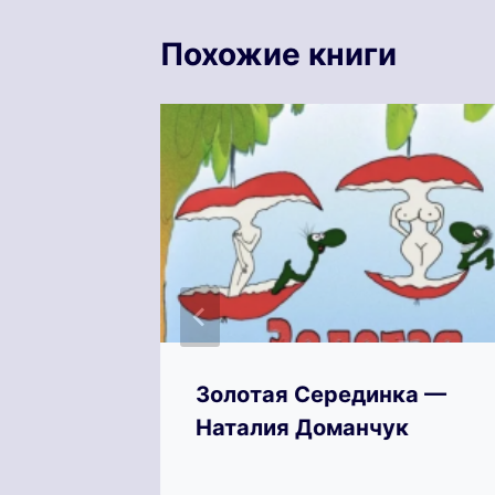
Похожие книги
у! —
Золотая Серединка —
ица
Наталия Доманчук