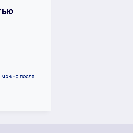
тью
ь можно после