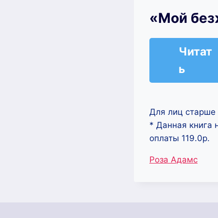
«Мой без
Читат
ь
Для лиц старше 
* Данная книга 
оплаты 119.0р.
Метки
Роза Адамс
записи: