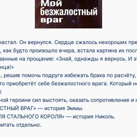
 настал. Он вернулся. Сердце сжалось нехороших пр
, как будто произошло вчера, встала картина их пос
азанные на прощание: «Знай, однажды я вернусь. И э
нца!»
, решив помочь подруге избежать брака по расчёту,
то приобретёт себе безжалостного врага. Который н
.
вной героини сил выстоять, оказать сопротивление и
ТНЫЙ ВРАГ» — история Эммы.
Я СТАЛЬНОГО КОРОЛЯ» — история Николь.
итать отдельно.