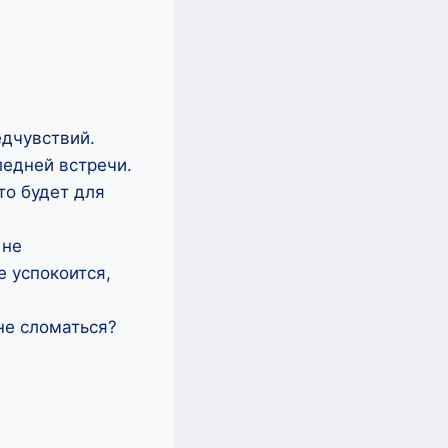
едчувствий.
ледней встречи.
то будет для
 не
е успокоится,
 не сломаться?