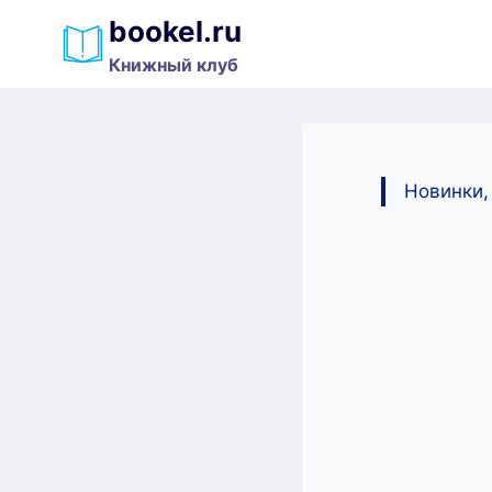
Перейти
bookel.ru
к
Книжный клуб
содержимому
Новинки,