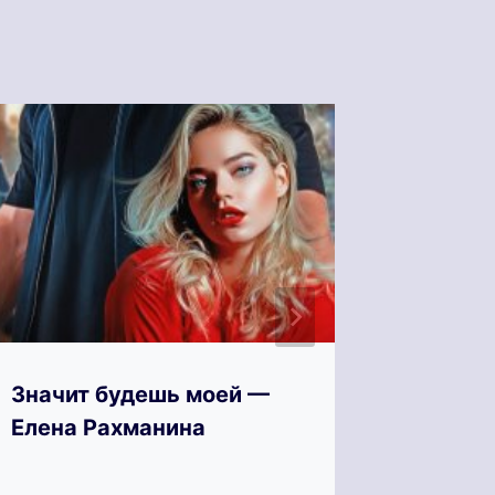
Значит будешь моей —
Зимняя
Елена Рахманина
для бл
Свит