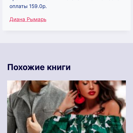
оплаты 159.0р.
Метки
Диана Рымарь
записи:
Похожие книги