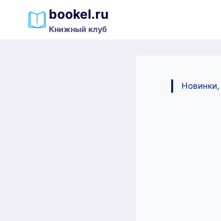
Перейти
bookel.ru
к
Книжный клуб
содержимому
Новинки,