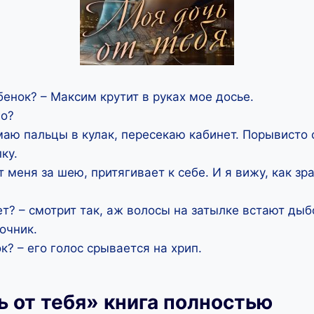
ебенок? – Максим крутит в руках мое досье.
го?
аю пальцы в кулак, пересекаю кабинет. Порывисто 
ку.
т меня за шею, притягивает к себе. И я вижу, как з
ет? – смотрит так, аж волосы на затылке встают дыб
очник.
к? – его голос срывается на хрип.
 от тебя» книга полностью