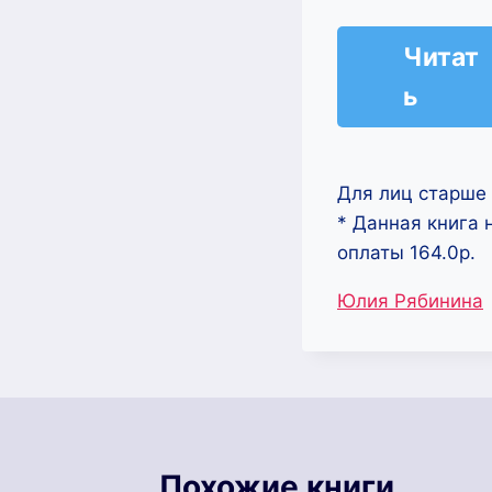
Читат
ь
Для лиц старше 
* Данная книга 
оплаты 164.0р.
Метки
Юлия Рябинина
записи:
Похожие книги