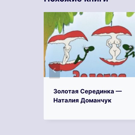
у! —
Золотая Серединка —
ица
Наталия Доманчук