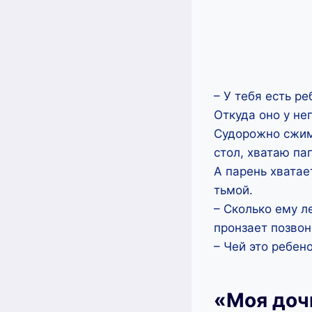
– У тебя есть р
Откуда оно у не
Судорожно сжим
стол, хватаю пап
А парень хватае
тьмой.
– Сколько ему л
пронзает позвон
– Чей это ребено
«Моя дочь