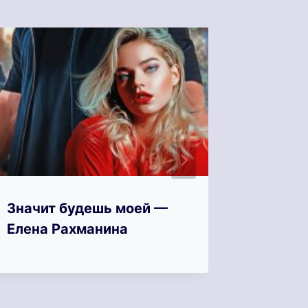
Значит будешь моей —
Зимняя
Елена Рахманина
для бл
Свит