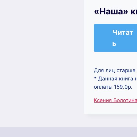
«Наша» к
Читат
ь
Для лиц старше 
* Данная книга 
оплаты 159.0р.
Метки
Ксения Болотин
записи: