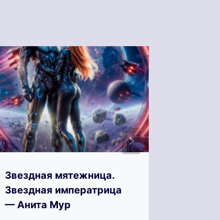
Звездная мятежница.
Зверуш
Звездная императрица
— Tomm
— Анита Мур