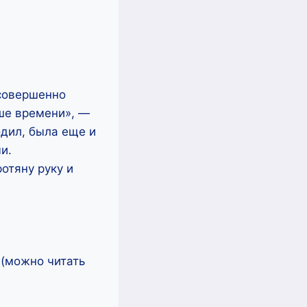
 совершенно
ьше времени», —
одил, была еще и
и.
отяну руку и
можно читать