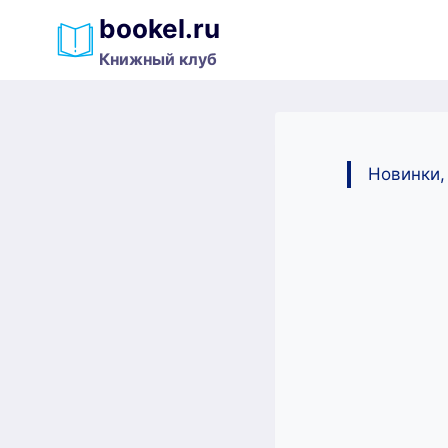
Перейти
bookel.ru
к
Книжный клуб
содержимому
Новинки,