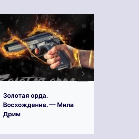
Золотая орда.
Золота
Восхождение. — Мила
Дрим
Дрим