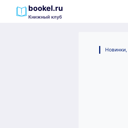
Перейти
bookel.ru
к
Книжный клуб
содержимому
Новинки,