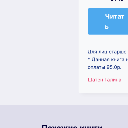
Читат
ь
Для лиц старше 
* Данная книга 
оплаты 95.0р.
Метки
Шатен Галина
записи:
Похожие книги