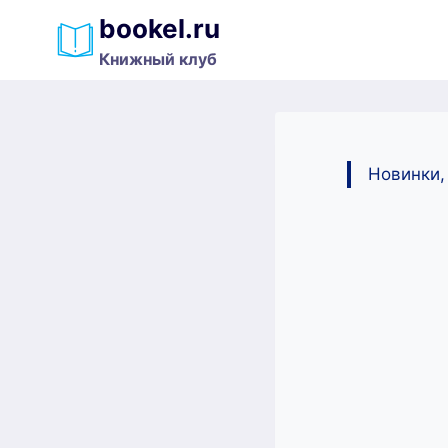
Перейти
bookel.ru
к
Книжный клуб
содержимому
Новинки,