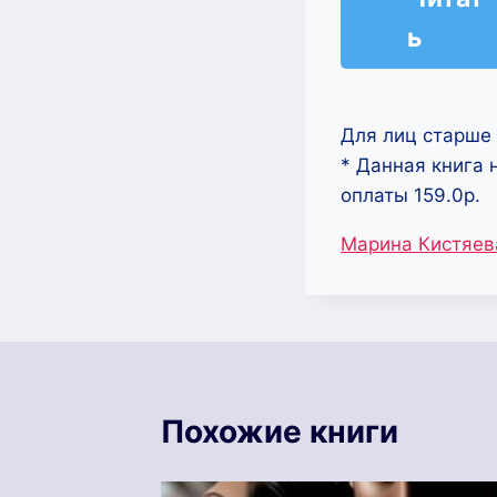
ь
Для лиц старше 
* Данная книга 
оплаты 159.0р.
Метки
Марина Кистяев
записи:
Похожие книги