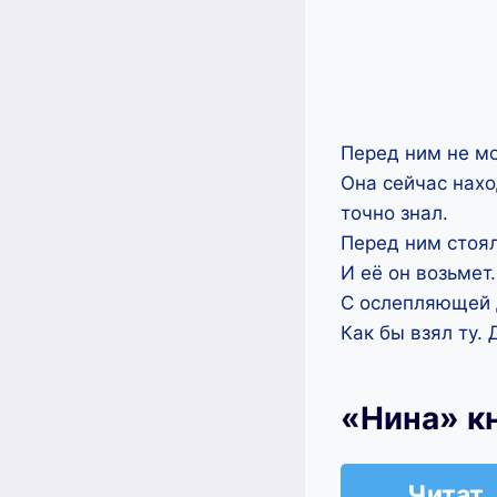
Перед ним не мо
Она сейчас нахо
точно знал.
Перед ним стоял
И её он возьмет.
С ослепляющей 
Как бы взял ту.
«Нина» к
Читат