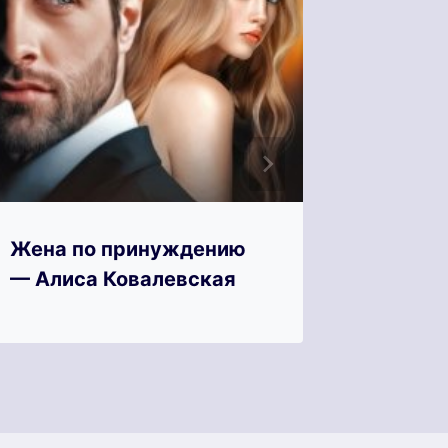
Жена по принуждению
Желан
— Алиса Ковалевская
Марина