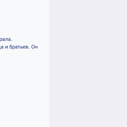
рала.
а и братьев. Он