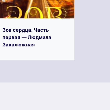
Зов сердца. Часть
Знак о
первая — Людмила
Хаоса)
Закалюжная
Карид