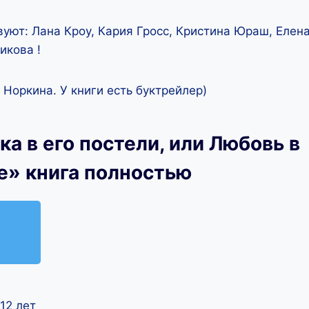
вуют: Лана Кроу, Кария Гросс, Кристина Юраш, Елен
икова !
Норкина. У книги есть буктрейлер)
а в его постели, или Любовь в
е» книга полностью
12 лет