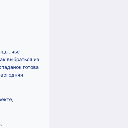
нцы, чье
ак выбраться из
попаданок готова
овогодняя
оекте,
.