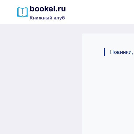
Перейти
bookel.ru
к
Книжный клуб
содержимому
Новинки,