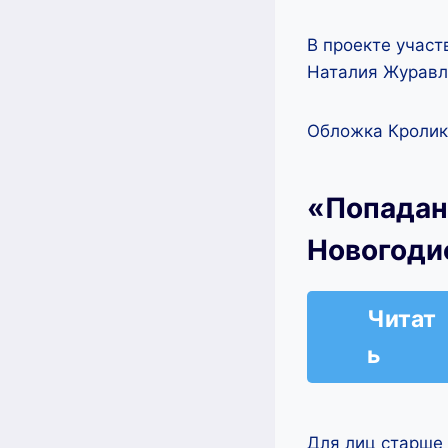
В проекте участ
Наталия Журавл
Обложка Кролик 
«Попаданк
Новогоди
Читат
ь
Для лиц старше 