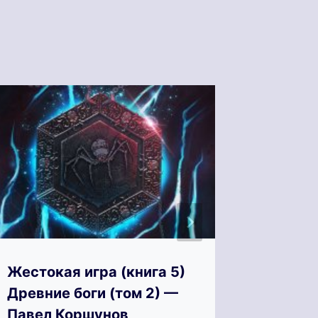
Жестокая игра (книга 5)
Жесток
Древние боги (том 2) —
Древни
Павел Коршунов
Павел