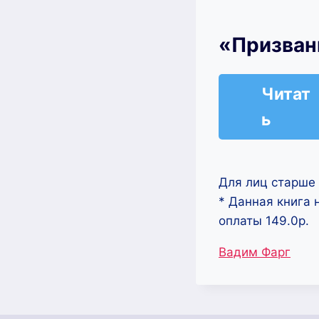
«Призван
Читат
ь
Для лиц старше 
* Данная книга 
оплаты 149.0р.
Метки
Вадим Фарг
записи: