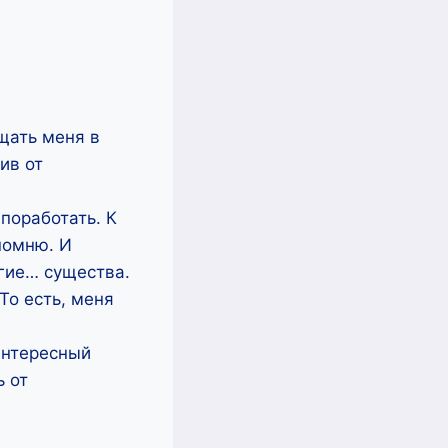
щать меня в
ив от
поработать. К
помню. И
угие… существа.
То есть, меня
 интересный
ь от