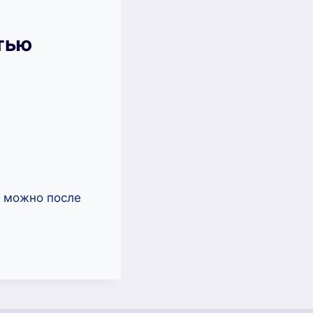
тью
ь можно после