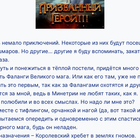
 немало приключений. Некоторые из них будут посе
маров. Но другие… другие я буду вспоминать, закат
аза.
уть и понежиться в тёплой постели, придётся много 
ть Фаланги Великого мага. Или как его там, уже не 
ть это первым, так как за Фалангами охотятся и др
ся за мной, ведь в Минетрии не любят таких, как я. 
полюбили и во всех смыслах. Но надо ли мне это?
месте с тифлингом, орчанкой и нагой (да, вот такой
пытаемся опередить и одновременно с этим спастис
рного мага, будь он неладен.
назначения – Королевский хребет в землях гномов.