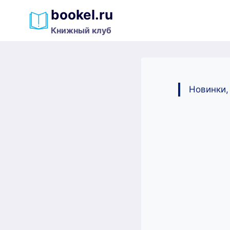
Перейти
bookel.ru
к
Книжный клуб
содержимому
Новинки,