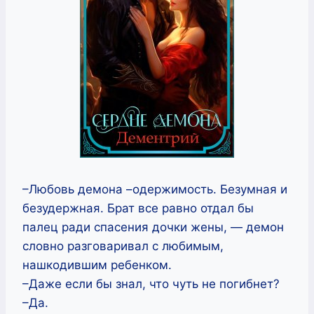
–Любовь демона –одержимость. Безумная и
безудержная. Брат все равно отдал бы
палец ради спасения дочки жены, — демон
словно разговаривал с любимым,
нашкодившим ребенком.
–Даже если бы знал, что чуть не погибнет?
–Да.