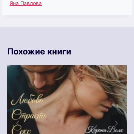
Метки
Яна Павлова
записи:
Похожие книги