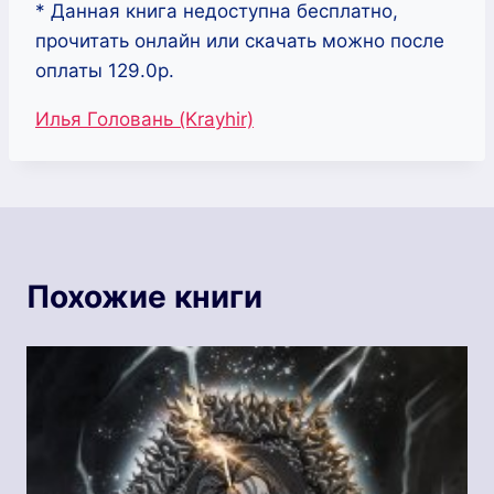
* Данная книга недоступна бесплатно,
прочитать онлайн или скачать можно после
оплаты 129.0р.
Метки
Илья Головань (Krayhir)
записи:
Похожие книги