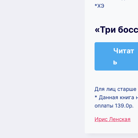
*ХЭ
«Три бос
Читат
ь
Для лиц старше 
* Данная книга 
оплаты 139.0р.
Метки
Ирис Ленская
записи: