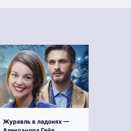
Журавль в ладонях —
Жесток
Александра Гейл
Шарм