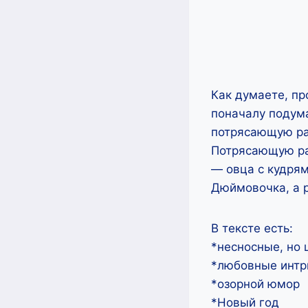
Как думаете, пр
поначалу подума
потрясающую ра
Потрясающую раб
— овца с кудрям
Дюймовочка, а 
В тексте есть:
*несносные, но
*любовные интр
*озорной юмор
*Новый год