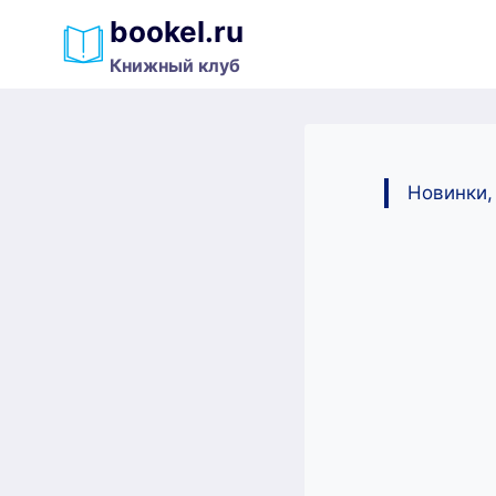
Перейти
bookel.ru
к
Книжный клуб
содержимому
Новинки,