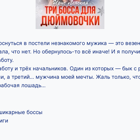
оснуться в постели незнакомого мужика — это везен
ла, что нет. Но обернулось-то всё иначе! И я получ
боту.
оту и трёх начальников. Один из которых — бык с 
и, а третий… мужчина моей мечты. Жаль только, чт
рабочая лошадь…
 шикарные боссы
иги