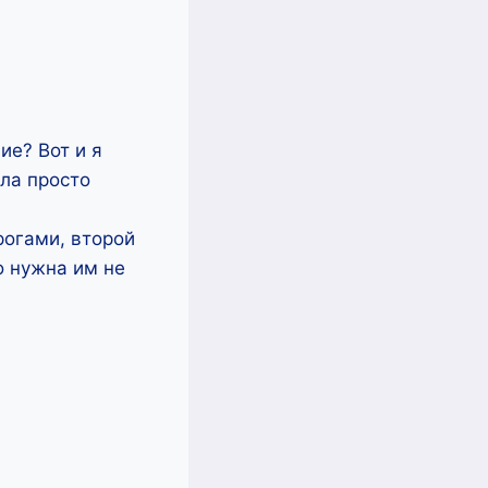
ие? Вот и я
ила просто
рогами, второй
о нужна им не