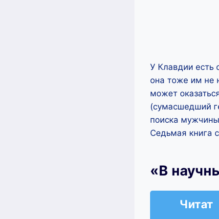
У Клавдии есть 
она тоже им не 
может оказатьс
(сумасшедший г
поиска мужчины.
Седьмая книга 
«В научн
Читат