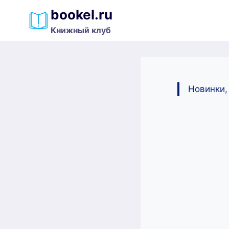
Перейти
bookel.ru
к
Книжный клуб
содержимому
Новинки,