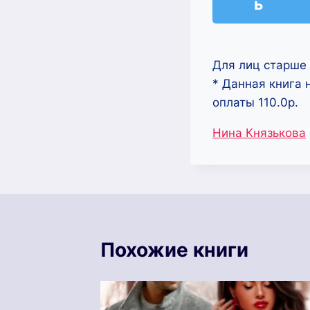
ь
Для лиц старше 
* Данная книга 
оплаты 110.0р.
Метки
Нина Князькова
записи:
Похожие книги