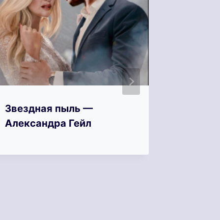
Звездная пыль —
Звездн
Александра Гейл
одной 
Лорен