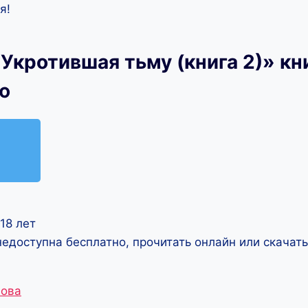
я!
Укротившая тьму (книга 2)» кн
ю
18 лет
недоступна бесплатно, прочитать онлайн или скачат
нова