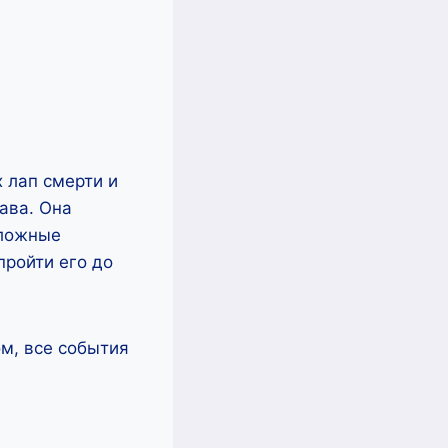
х лап смерти и
ава. Она
сложные
пройти его до
м, все события