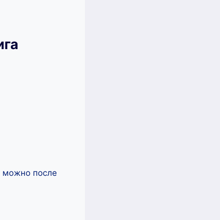
ига
ь можно после