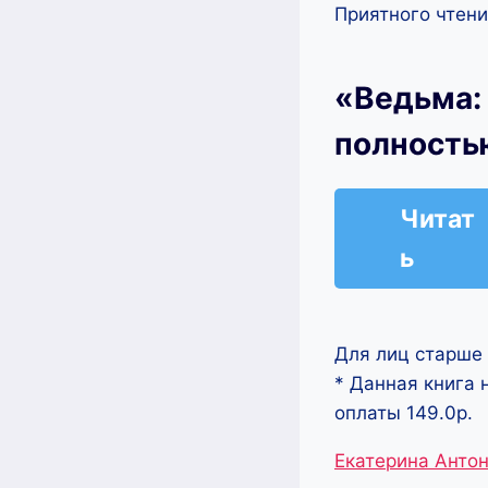
Приятного чтени
«Ведьма: 
полность
Читат
ь
Для лиц старше 
* Данная книга 
оплаты 149.0р.
Метки
Екатерина Анто