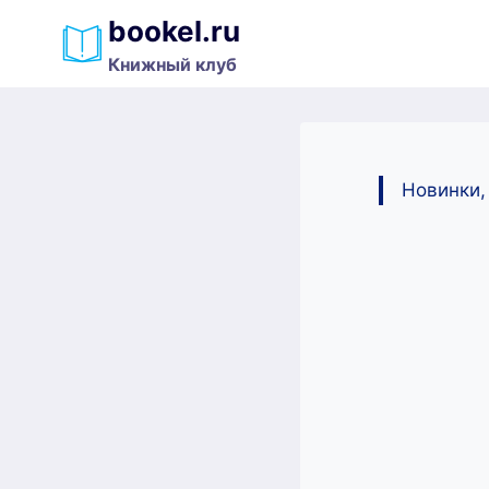
Перейти
bookel.ru
к
Книжный клуб
содержимому
Новинки,