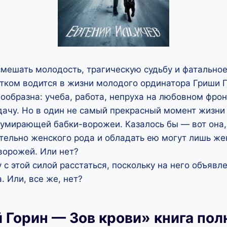
смешать молодость, трагическую судьбу и фатально
ытком водится в жизни молодого ординатора Гриши 
нообразна: учеба, работа, непруха на любовном фрон
дачу. Но в один не самый прекрасный момент жизни
 умирающей бабки-ворожеи. Казалось бы — вот она, 
тельно женского рода и обладать ею могут лишь ж
ворожей. Или нет?
 с этой силой расстаться, поскольку на него объявл
. Или, все же, нет?
 Горин — Зов крови» книга по