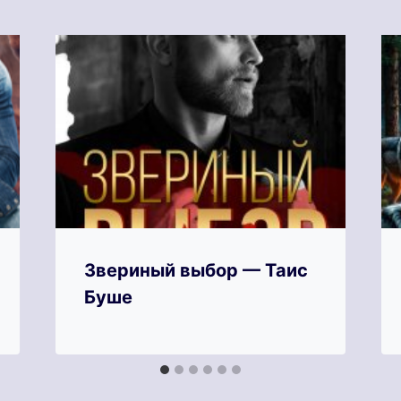
Звериный выбор — Таис
Буше