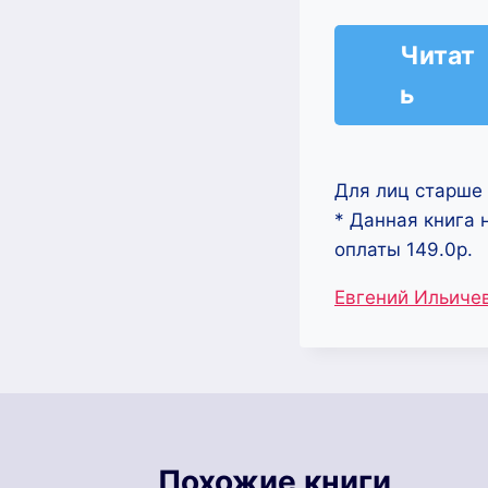
Читат
ь
Для лиц старше 
* Данная книга 
оплаты 149.0р.
Метки
Евгений Ильиче
записи:
Похожие книги