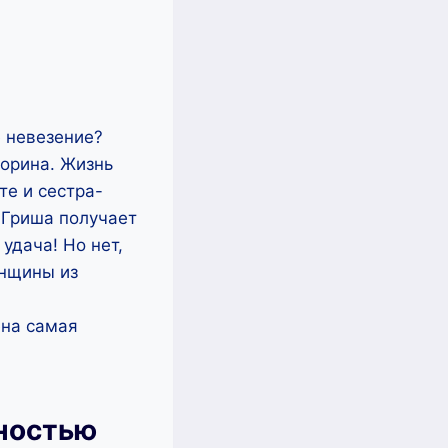
е невезение?
Горина. Жизнь
те и сестра-
 Гриша получает
удача! Но нет,
енщины из
ена самая
лностью