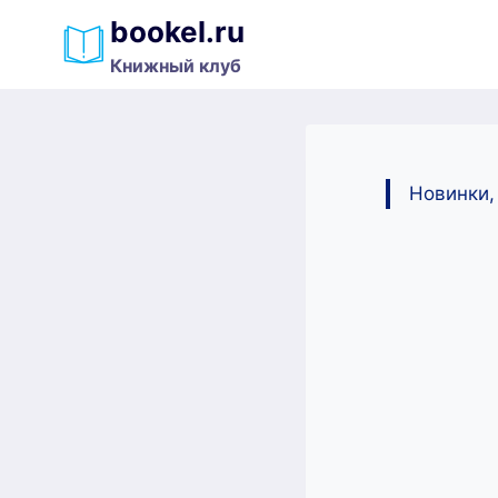
Перейти
bookel.ru
к
Книжный клуб
содержимому
Новинки,