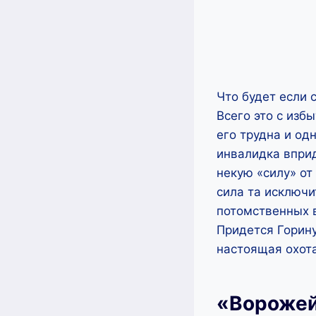
Что будет если 
Всего это с изб
его трудна и од
инвалидка впри
некую «силу» от
сила та исключи
потомственных 
Придется Горину
настоящая охота
«Ворожей