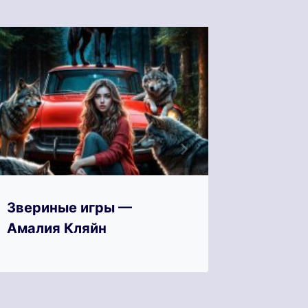
Звериные игры —
Зверин
Амалия Кляйн
Кан