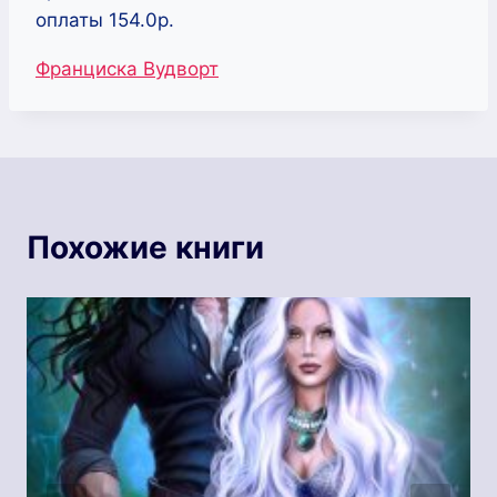
оплаты 154.0р.
Метки
Франциска Вудворт
записи:
Похожие книги