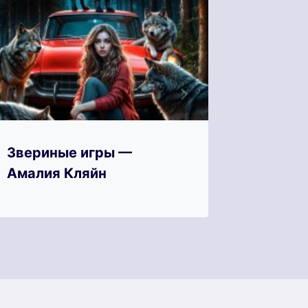
Звериные игры —
Зверин
Амалия Кляйн
Кан