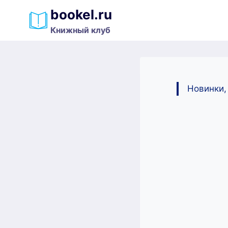
Перейти
bookel.ru
к
Книжный клуб
содержимому
Новинки,