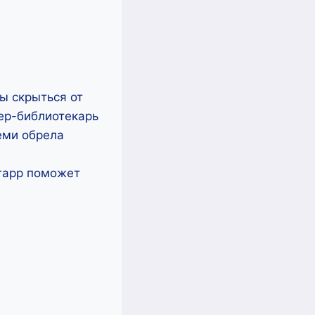
ы скрыться от
ер-библиотекарь
еми обрела
нгарр поможет