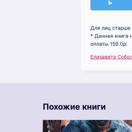
ь
Для лиц старше 
* Данная книга 
оплаты 159.0р.
Метки
Елизавета Собо
записи:
Похожие книги