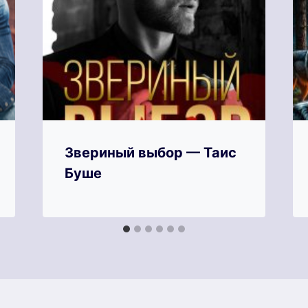
Звериный выбор — Таис
Буше