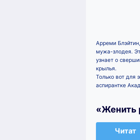
Арреми Блэйтин,
мужа-злодея. Эт
узнает о сверши
крылья.
Только вот для 
аспирантке Ака
«Женить 
Читат