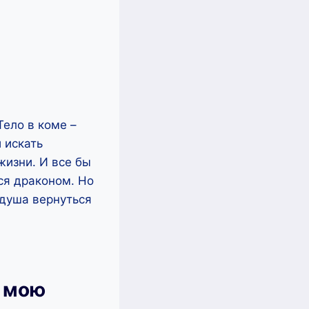
Тело в коме –
 искать
жизни. И все бы
тся драконом. Но
 душа вернуться
и мою