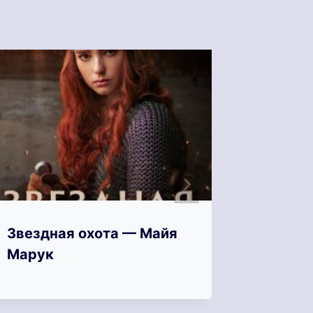
Звездная охота — Майя
Зверь 
Марук