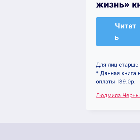
жизнь» к
Читат
ь
Для лиц старше 
* Данная книга 
оплаты 139.0р.
Метки
Людмила Черн
записи: