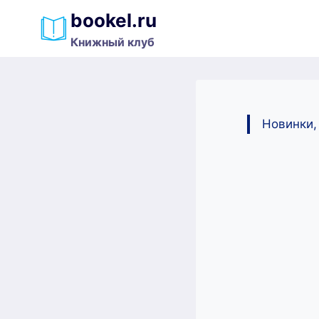
Перейти
bookel.ru
к
Книжный клуб
содержимому
Новинки,