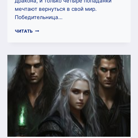
дракона, и только четыре попаданки
мечтают вернуться в свой мир.
Победительница…
ОБМАНУТАЯ
ЧИТАТЬ
НЕВЕСТА,
ИЛИ
ОТБОР
В
АКАДЕМИИ
ДРАКОНОВ
—
КАРИЯ
ГРОСС