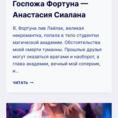
Госпожа Фортуна —
Анастасия Сиалана
Я, Фортуна лив Лайлак, великая
некромантка, попала в тело студентки
магической академии. Обстоятельства
моей смерти туманны. Прошлые друзья
могут оказаться врагами и наоборот, а
глава академии, вечный мой соперник,
и…
ЧЕРНЫЙ
ЧИТАТЬ
ДРАКОН
И
ГОСПОЖА
ФОРТУНА
—
АНАСТАСИЯ