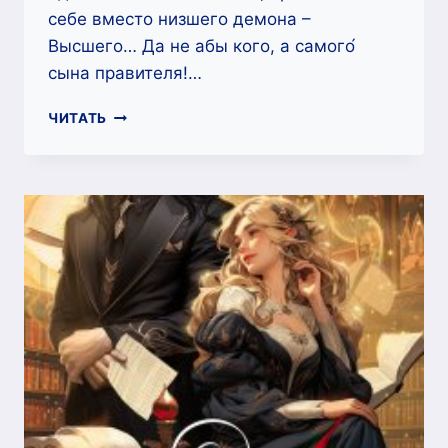
себе вместо низшего демона –
Высшего… Да не абы кого, а самого́
сына правителя!…
СОБСТВЕННОСТЬ
ЧИТАТЬ
ВЕДЬМЫ!
РУКАМИ
НЕ
ТРОГАТЬ!
—
ЛЕСЯ
ЛИС