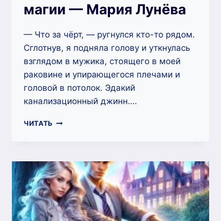
магии — Мария Лунёва
— Что за чёрт, — ругнулся кто-то рядом.
Сглотнув, я подняла голову и уткнулась
взглядом в мужика, стоящего в моей
раковине и упирающегося плечами и
головой в потолок. Эдакий
канализационный джинн….
ФАКУЛЬТЕТ
ЧИТАТЬ
БЫТОВОЙ
МАГИИ
—
МАРИЯ
ЛУНЁВА