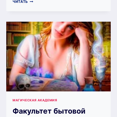
АКАДЕМИЯ
ЧИТАТЬ
НЕВЕСТ-
ПОПАДАНОК
И
ДРАКОН
ПОД
ПРИКРЫТИЕМ
—
МАРА
ВЕРЕСЕНЬ
МАГИЧЕСКАЯ АКАДЕМИЯ
Факультет бытовой