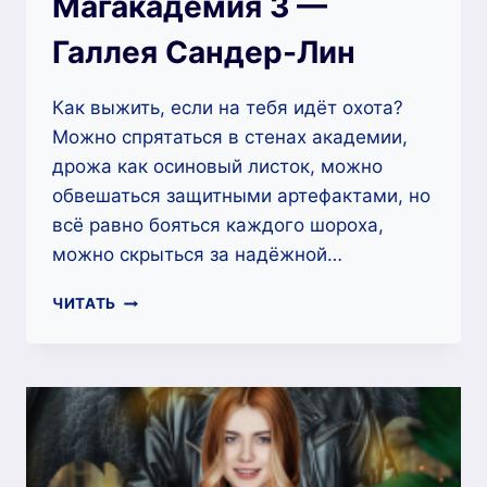
Магакадемия 3 —
Галлея Сандер-Лин
Как выжить, если на тебя идёт охота?
Можно спрятаться в стенах академии,
дрожа как осиновый листок, можно
обвешаться защитными артефактами, но
всё равно бояться каждого шороха,
можно скрыться за надёжной…
ТАЛАНТЛИВАЯ
ЧИТАТЬ
УЧЕНИЦА
ТЁМНОГО
АРХИМАГИСТРА.
МАГАКАДЕМИЯ
3
—
ГАЛЛЕЯ
САНДЕР-