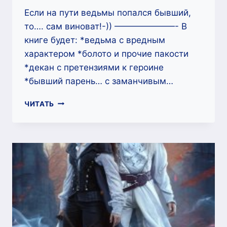
Если на пути ведьмы попался бывший,
то…. сам виноват!-)) ———————- В
книге будет: *ведьма с вредным
характером *болото и прочие пакости
*декан с претензиями к героине
*бывший парень… с заманчивым…
МАГИЧЕСКАЯ
ЧИТАТЬ
АКАДЕМИЯ.
ЗМЕИНЫЙ
ОТВОРОТ
—
ЕВА
НИКОЛЬСКАЯ