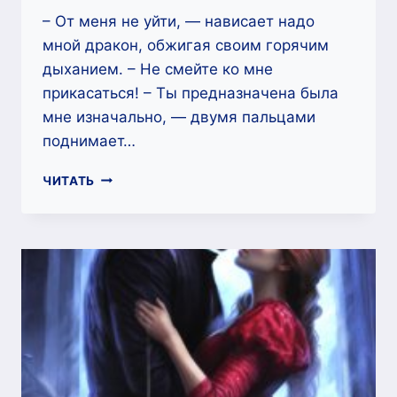
– От меня не уйти, — нависает надо
мной дракон, обжигая своим горячим
дыханием. – Не смейте ко мне
прикасаться! – Ты предназначена была
мне изначально, — двумя пальцами
поднимает…
Я
ЧИТАТЬ
НЕ
ТВОЯ
ИГРУШКА,
РЕКТОР!
—
CASEYLISS