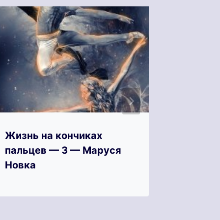
Жизнь на кончиках
Жизнь 
пальцев — 3 — Маруся
пальце
Новка
Новка