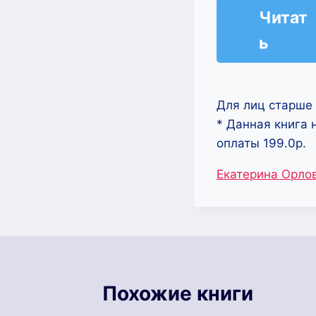
Читат
ь
Для лиц старше 
* Данная книга 
оплаты 199.0р.
Метки
Екатерина Орло
записи:
Похожие книги