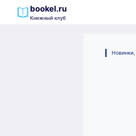
Перейти
bookel.ru
к
Книжный клуб
содержимому
Новинки,