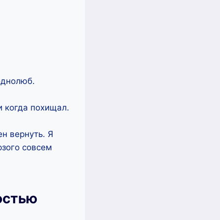
однолюб.
и когда похищал.
н вернуть. Я
рзого совсем
остью