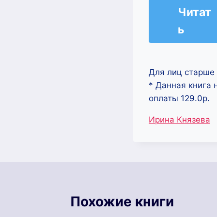
Читат
ь
Для лиц старше 
* Данная книга 
оплаты 129.0р.
Метки
Ирина Князева
записи:
Похожие книги