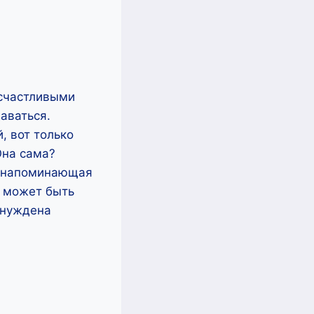
 счастливыми
аваться.
, вот только
Она сама?
м напоминающая
А может быть
ынуждена