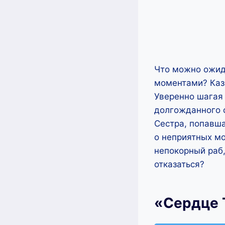
Что можно ожида
моментами? Каза
Уверенно шагая 
долгожданного с
Сестра, попавш
о неприятных мо
непокорный раб,
отказаться?
«Сердце 