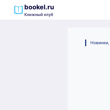
Перейти
bookel.ru
к
Книжный клуб
содержимому
Новинки,