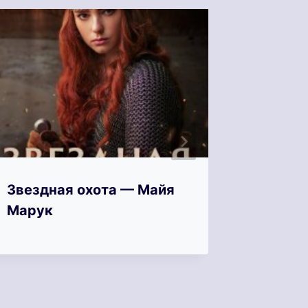
Звездная охота — Майя
Зверь 
Марук