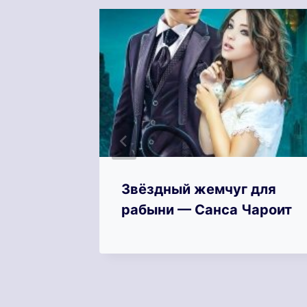
акона
Звёздный жемчуг для
рабыни — Санса Чароит