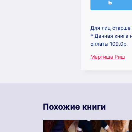
ь
Для лиц старше 
* Данная книга 
оплаты 109.0р.
Метки
Мартиша Риш
записи:
Похожие книги