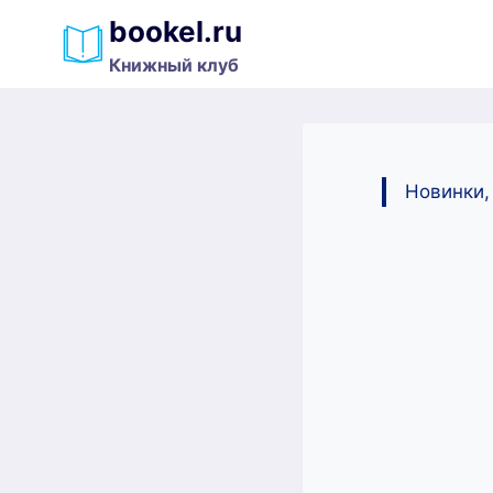
Перейти
bookel.ru
к
Книжный клуб
содержимому
Новинки,