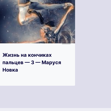
Жизнь на кончиках
Жизнь 
пальцев — 3 — Маруся
пальце
Новка
Новка