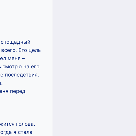
 беспощадный
 всего. Его цель
тел меня –
ь смотрю на его
ые последствия.
л.
еня перед
жится голова.
огда я стала