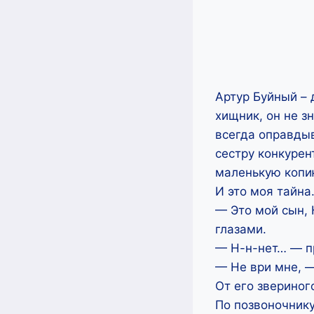
Артур Буйный – 
хищник, он не зн
всегда оправдыв
сестру конкурен
маленькую копию
И это моя тайна
— Это мой сын, 
глазами.
— Н-н-нет… — п
— Не ври мне, —
От его звериног
По позвоночнику