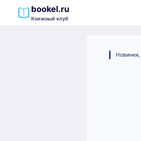
Перейти
bookel.ru
к
Книжный клуб
содержимому
Новинки,