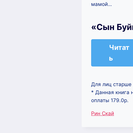
мамой…
«Сын Буй
Читат
ь
Для лиц старше 
* Данная книга 
оплаты 179.0р.
Метки
Рин Скай
записи: