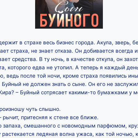
держит в страхе весь бизнес города. Акула, зверь,
ает страха, не знает отказа. Он добивается всегда и
ает средства. В ту ночь, в качестве откупа, он захо
та, которого едва не утопил. А теперь я каждый ден
, ведь после той ночи, кроме страха появились ин
. Буйный не должен знать о сыне. Он его не заслужи
Кира? – Буйный сотрясает какими-то бумажками у м
роизношу чуть слышно.
 рычит, притесняя к стене все ближе.
о запаха, смешанного с новомодным парфюмом, кру
 растекается ледяная волна ужаса, как той ночью, к