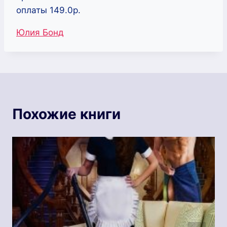
оплаты 149.0р.
Метки
Юлия Бонд
записи:
Похожие книги