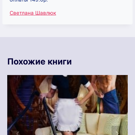
Метки
Светлана Шавлюк
записи:
Похожие книги